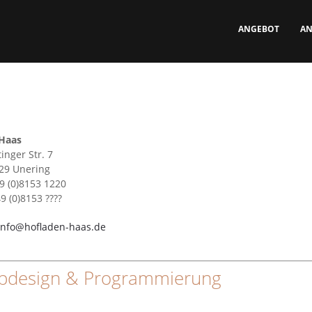
ANGEBOT
AN
ANGEBOT
Haas
ANFAHRT
inger Str. 7
29 Unering
9 (0)8153 1220
ÜBER UNS
9 (0)8153 ????
info@hofladen-haas.de
IMPRESSUM
bdesign & Programmierung
DATENSCHUTZ