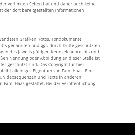
 der verlinkten Seiten hat und daher auch keine
tät der dort bereitgestellten Informationen
rwendeten Grafiken, Fotos, Tondokumente,
itts genannten und ggf. durch Dritte geschützten
en des jeweils gültigen Kennzeichenrechts und
oßen Nennung oder Abbildung an dieser Stelle ist
ter geschützt sind. Das Copyright für hier
bleibt alleiniges Eigentum von Fam. Haas. Eine
te, Videosequenzen und Texte in anderen
n Fam. Haas gestattet. Bei der Veröffentlichung