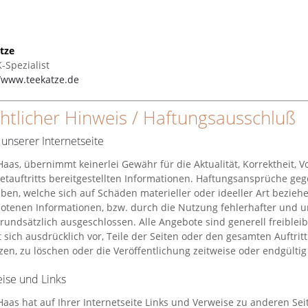
tze
K-Spezialist
//www.teekatze.de
htlicher Hinweis / Haftungsausschluß
t unserer Internetseite
aas, übernimmt keinerlei Gewähr für die Aktualität, Korrektheit, V
netauftritts bereitgestellten Informationen. Haftungsansprüche geg
lben, welche sich auf Schäden materieller oder ideeller Art bezie
otenen Informationen, bzw. durch die Nutzung fehlerhafter und u
rundsätzlich ausgeschlossen. Alle Angebote sind generell freiblei
t sich ausdrücklich vor, Teile der Seiten oder den gesamten Auftr
en, zu löschen oder die Veröffentlichung zeitweise oder endgültig 
ise und Links
aas hat auf Ihrer Internetseite Links und Verweise zu anderen Sei