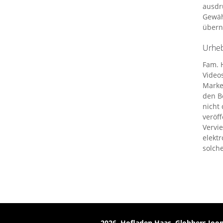
ausdrü
Gewähr
übern
Urheb
Fam. 
Video
Marke
den B
nicht 
veröff
Vervi
elektr
solch
2026 Hofladen Haas
Globbers
Joo