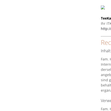
TeeKa
Ihr IT
http:
Rec
Inhal
Fam. H
Inter
derse
angeb
sind g
behäl
ergänz
Verwe
Fam. H