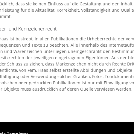
cklich, dass sie keinen Einfluss auf die Gestaltung und den Inhalt
leistung für die Aktualität, Korrektheit, Vollständigkeit und Quali
immt.
er- und Kennzeichenrecht
Haas ist bestrebt, in allen Publikationen die Urheberrechte der ve
sequenzen und Texte zu beachten. Alle innerhalb des Internetauftr
n und Warenzeichen unterliegen uneingeschränkt den Bestimmung
esitzrechten der jeweiligen eingetragenen Eigentümer. Aus der bl
der Schluss zu ziehen, dass Markenzeichen nicht durch Rechte Drit
entlichte, von Fam. Haas selbst erstellte Abbildungen und Objekte 
elfältigung oder Verwendung solcher Grafiken, Fotos, Tondokumen
onischen oder gedruckten Publikationen ist nur mit Einwilligung vo
er Objekte muss ausdrücklich auf deren Quelle verwiesen werden.
mla Templates